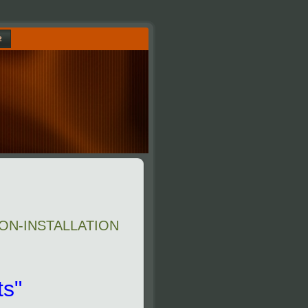
2
ION-INSTALLATION
ts"